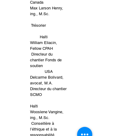
Canada
Max Larson Henry,
ing., M.Sc.
Trésorier
Haïti
William Eliacin,
Fellow CPAH
Directeur du
chantier Fonds de
soutien
USA
Delcarme Bolivard,
avocat, M.A.
Directeur du chantier
SCMO
Haïti
Wooslene Vangine,
ing., M.Sc.
Conseillère à
l’éthique et à la
responsabilité