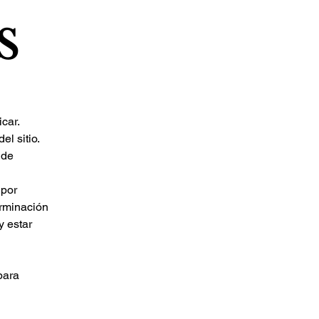
s
car.
l sitio.
 de
 por
erminación
y estar
para