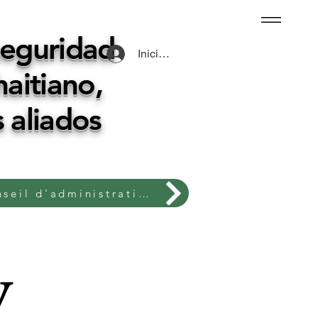
seguridad
Iniciar sesión
haitiano,
 aliados
Conseil d'administration
y