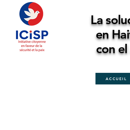
La solu
en Hai
con el
ACCUEIL