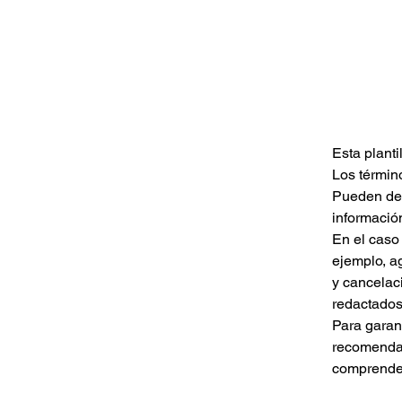
Esta planti
Los término
Pueden defi
informació
En el caso 
ejemplo, ag
y cancelac
redactados
Para garan
recomenda
comprender