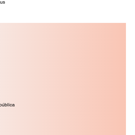
sus
ública