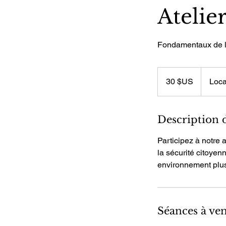
Atelie
Fondamentaux de la
30
dollars
30 $US
Loca
des
États-
Unis
Description 
Participez à notre 
la sécurité citoye
environnement plus
Séances à ven