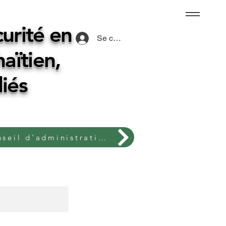
urité en
Se connecter
aïtien,
liés
Conseil d'administration