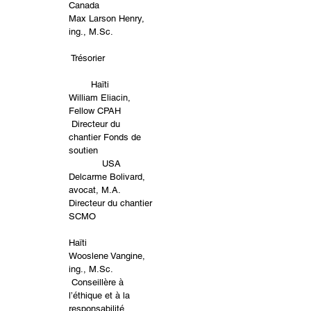
Canada
Max Larson Henry,
ing., M.Sc.
Trésorier
Haïti
William Eliacin,
Fellow CPAH
Directeur du
chantier Fonds de
soutien
USA
Delcarme Bolivard,
avocat, M.A.
Directeur du chantier
SCMO
Haïti
Wooslene Vangine,
ing., M.Sc.
Conseillère à
l’éthique et à la
responsabilité