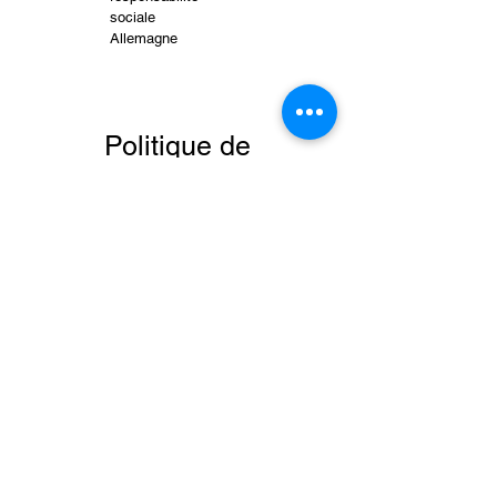
sociale
Allemagne
Politique de
confidentialité
Conditions générales
info@icisp-haiti.org
Initiative Citoyenne en
faveur de la Sécurité et la
Paix