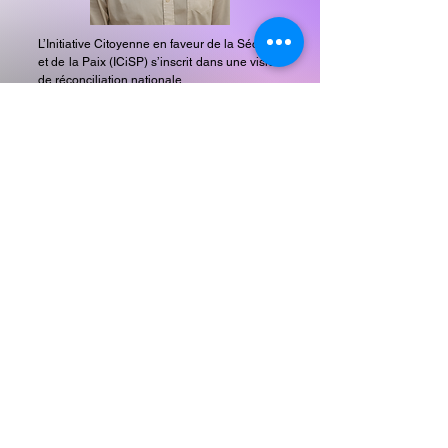
L’Initiative Citoyenne en faveur de la Sécurité
et de la Paix (ICiSP) s’inscrit dans une vision
de réconciliation nationale.
Elle ne vise pas à remplacer l’État, ni à
entretenir la confrontation, mais à permettre
à la société haïtienne de reprendre
l’initiative, de restaurer la confiance, et de
soutenir les institutions légitimes.
Elle appelle à une union sacrée au-delà des
clivages politiques, idéologiques, sociaux ou
régionaux, autour d’un objectif vital commun
: restaurer la sécurité et la dignité du peuple
haïtien.
Elle se veut inclusive, ouverte, non violente,
enracinée dans les valeurs de solidarité, de
justice, de respect, et d’amour de la patrie.
Perspective
s